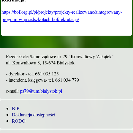
https://bof.org.pl/pl/projekty/projekty-realizowane/zintegrowany-
program-w-przedszkolach-bof/rekrutacja/
Przedszkole Samorządowe nr 79 "Konwaliowy Zakątek"
ul. Konwaliowa 8, 15-674 Białystok
- dyrektor - tel. 661 035 125
- intendent, księgowa- tel. 661 034 779
e-mail:
ps79@um.bialystok.pl
BIP
Deklaracja dostępności
RODO