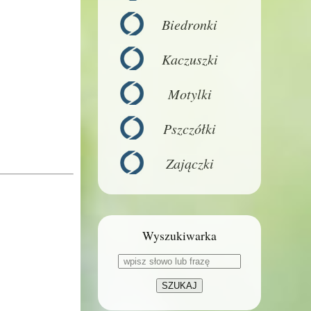
Biedronki
Kaczuszki
Motylki
Pszczółki
Zajączki
Wyszukiwarka
SZUKAJ