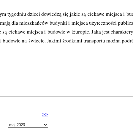
ym tygodniu dzieci dowiedzą się jakie są ciekawe miejsca i b
 mają dla mieszkańców budynki i miejsca użyteczności publicz
 są ciekawe miejsca i budowle w Europie. Jaka jest charakter
 i budowle na świecie. Jakimi środkami transportu można podr
kolejna
>>
obecnie wybrany miesiąc