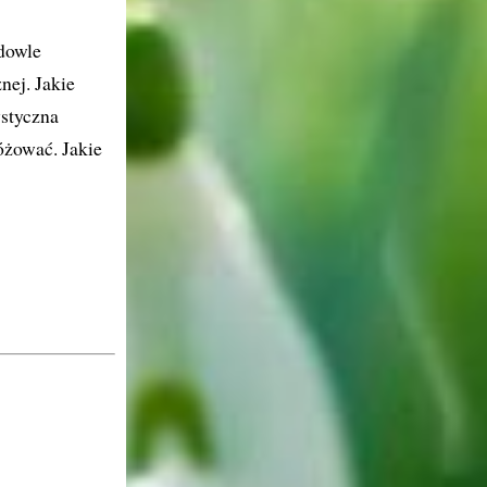
udowle
nej. Jakie
ystyczna
óżować. Jakie