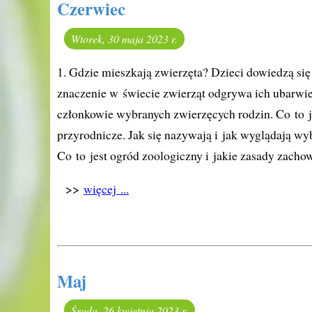
Czerwiec
Wtorek, 30 maja 2023 r.
1. Gdzie mieszkają zwierzęta? Dzieci dowiedzą się
znaczenie w świecie zwierząt odgrywa ich ubarwie
członkowie wybranych zwierzęcych rodzin. Co to je
przyrodnicze. Jak się nazywają i jak wyglądają w
Co to jest ogród zoologiczny i jakie zasady zach
>>
więcej ...
Maj
Środa, 26 kwietnia 2023 r.