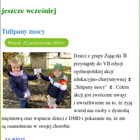
jeszcze wcześniej
Tulipany mocy
Wtorek, 22 października 2024 r.
Dzieci z grupy Zajączki 🐰
przystąpiły do VII edycji
ogólnopolskiej akcji
edukacyjno-charytatywnej 🌷
„Tulipany mocy” 🌷. Celem
akcji jest zwrócenie uwagi
i uwrażliwienie na to, że żyją
wśród nas osoby z dystrofią
mięśniową oraz wsparcie dzieci z DMD i pokazanie im, że nie
są osamotnione w swojej chorobie.
>>
więcej ...