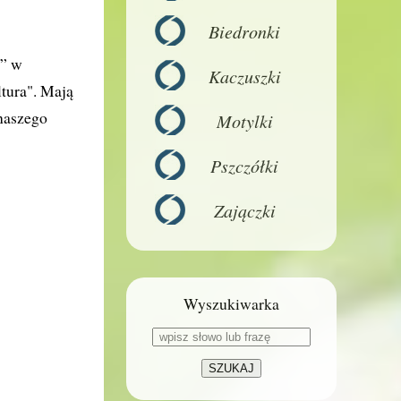
Biedronki
F” w
Kaczuszki
tura". Mają
naszego
Motylki
Pszczółki
Zajączki
Wyszukiwarka
SZUKAJ