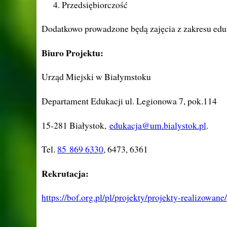
Przedsiębiorczość
Dodatkowo prowadzone będą zajęcia z zakresu eduk
Biuro Projektu:
Urząd Miejski w Białymstoku
Departament Edukacji ul. Legionowa 7, pok.114
15-281 Białystok,
edukacja@um.bialystok.pl
.
Tel.
85 869 6330
, 6473, 6361
Rekrutacja:
https://bof.org.pl/pl/projekty/projekty-realizowa