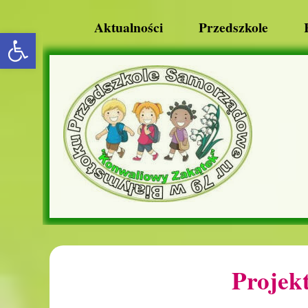
Aktualności
Przedszkole
rozwiń/zwiń panel
Projek