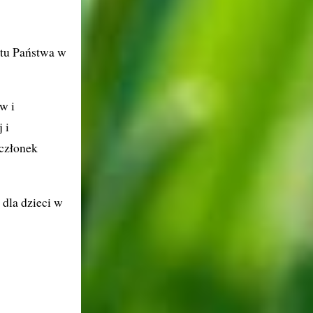
tu Państwa w
w i
 i
członek
dla dzieci w