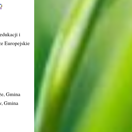
edukacji i
ze Europejskie
że, Gmina
w, Gmina